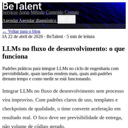
Serviços
Áreas
Método
Conteúdo
Contato
Agendar
Agendar diagnóstico
Serviços
Áreas
Método
Conteúdo
Contato
← Voltar para o blog
IA
22 de abril de 2026
·
BeTalent
·
5 min de leitura
LLMs no fluxo de desenvolvimento: o que
funciona
Padrões práticos para integrar LLMs no ciclo de engenharia com
previsibilidade, quais tarefas rendem mais, quais anti-padrões
drenam tempo e como medir se está funcionando.
Integrar LLMs no fluxo de desenvolvimento sem processo
vira improviso. Com padrões claros de uso, templates e
checkpoints de qualidade, o time converte aceleração em
resultado real. O foco deve ser previsibilidade de entrega,
não volume de código gerado.