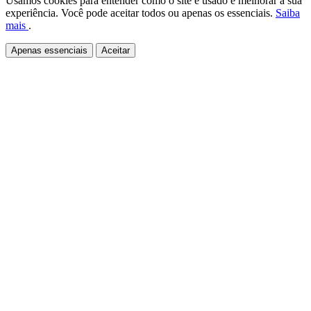
Usamos cookies para entender como o site é usado e melhorar a sua
experiência. Você pode aceitar todos ou apenas os essenciais.
Saiba
mais
.
Apenas essenciais
Aceitar