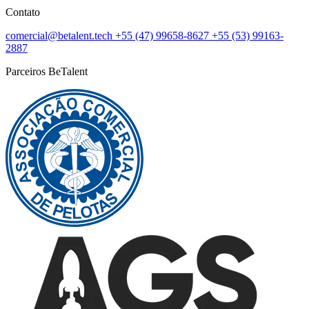
Contato
comercial@betalent.tech
+55 (47) 99658-8627
+55 (53) 99163-
2887
Parceiros BeTalent