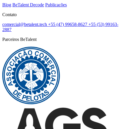
Blog
BeTalent Decode
Publicações
Contato
comercial@betalent.tech
+55 (47) 99658-8627
+55 (53) 99163-
2887
Parceiros BeTalent