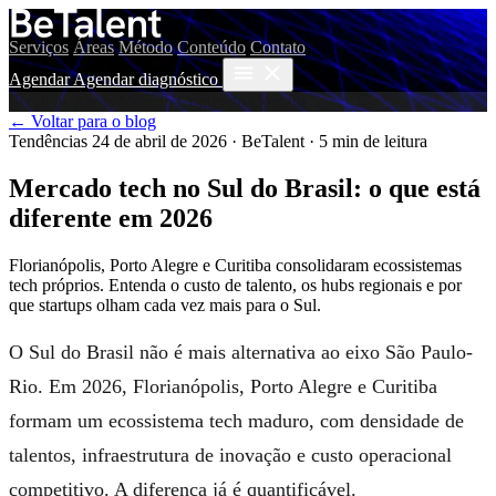
Serviços
Áreas
Método
Conteúdo
Contato
Agendar
Agendar diagnóstico
Serviços
Áreas
Método
Conteúdo
Contato
← Voltar para o blog
Tendências
24 de abril de 2026
·
BeTalent
·
5 min de leitura
Mercado tech no Sul do Brasil: o que está
diferente em 2026
Florianópolis, Porto Alegre e Curitiba consolidaram ecossistemas
tech próprios. Entenda o custo de talento, os hubs regionais e por
que startups olham cada vez mais para o Sul.
O Sul do Brasil não é mais alternativa ao eixo São Paulo-
Rio. Em 2026, Florianópolis, Porto Alegre e Curitiba
formam um ecossistema tech maduro, com densidade de
talentos, infraestrutura de inovação e custo operacional
competitivo. A diferença já é quantificável.