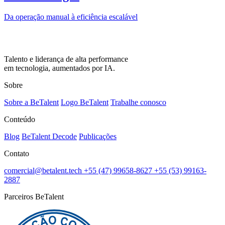
Da operação manual à eficiência escalável
Talento e liderança de alta performance
em tecnologia, aumentados por IA.
Sobre
Sobre a BeTalent
Logo BeTalent
Trabalhe conosco
Conteúdo
Blog
BeTalent Decode
Publicações
Contato
comercial@betalent.tech
+55 (47) 99658-8627
+55 (53) 99163-
2887
Parceiros BeTalent