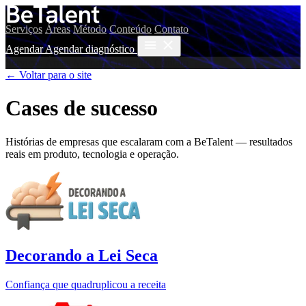
Serviços
Áreas
Método
Conteúdo
Contato
Agendar
Agendar diagnóstico
Serviços
Áreas
Método
Conteúdo
Contato
← Voltar para o site
Cases de sucesso
Histórias de empresas que escalaram com a BeTalent — resultados
reais em produto, tecnologia e operação.
Decorando a Lei Seca
Confiança que quadruplicou a receita