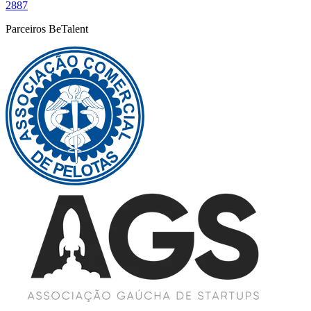
2887
Parceiros BeTalent