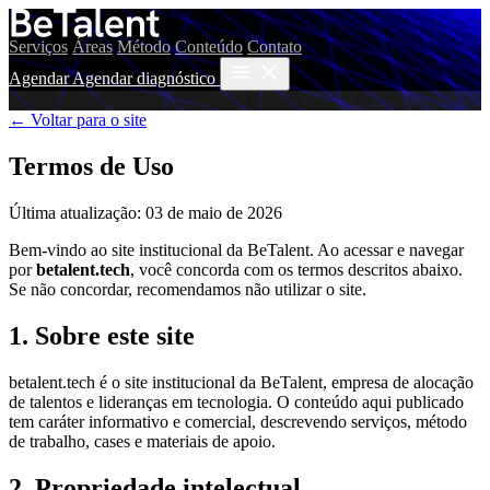
Serviços
Áreas
Método
Conteúdo
Contato
Agendar
Agendar diagnóstico
Serviços
Áreas
Método
Conteúdo
Contato
← Voltar para o site
Termos de Uso
Última atualização: 03 de maio de 2026
Bem-vindo ao site institucional da BeTalent. Ao acessar e navegar
por
betalent.tech
, você concorda com os termos descritos abaixo.
Se não concordar, recomendamos não utilizar o site.
1. Sobre este site
betalent.tech é o site institucional da BeTalent, empresa de alocação
de talentos e lideranças em tecnologia. O conteúdo aqui publicado
tem caráter informativo e comercial, descrevendo serviços, método
de trabalho, cases e materiais de apoio.
2. Propriedade intelectual