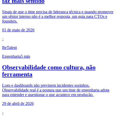
faz mais sentido
Sinais de que o time precisa de liderança técnica e quando promover
um sênior interno não é a melhor resposta, um guia para CTOs e
founders.
01 de maio de 2026
·
BeTalent
Engenharia
5
min
Observabilidade como cultura, não
ferramenta
Logs e dashboards não previnem incidentes sozinhos.
Observabilidade real é a postura que um time de engenharia adota
para entender e questionar o que acontece em produção.
29 de abril de 2026
·