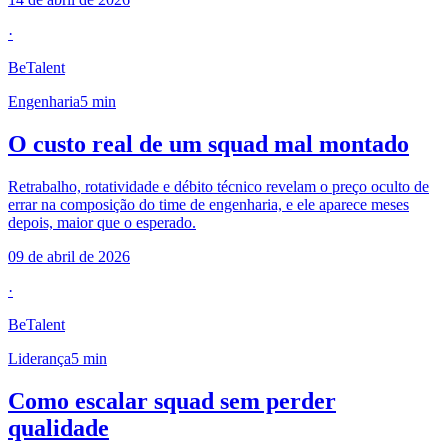
·
BeTalent
Engenharia
5
min
O custo real de um squad mal montado
Retrabalho, rotatividade e débito técnico revelam o preço oculto de
errar na composição do time de engenharia, e ele aparece meses
depois, maior que o esperado.
09 de abril de 2026
·
BeTalent
Liderança
5
min
Como escalar squad sem perder
qualidade