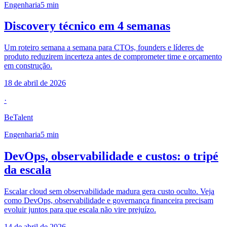
Engenharia
5
min
Discovery técnico em 4 semanas
Um roteiro semana a semana para CTOs, founders e líderes de
produto reduzirem incerteza antes de comprometer time e orçamento
em construção.
18 de abril de 2026
·
BeTalent
Engenharia
5
min
DevOps, observabilidade e custos: o tripé
da escala
Escalar cloud sem observabilidade madura gera custo oculto. Veja
como DevOps, observabilidade e governança financeira precisam
evoluir juntos para que escala não vire prejuízo.
14 de abril de 2026