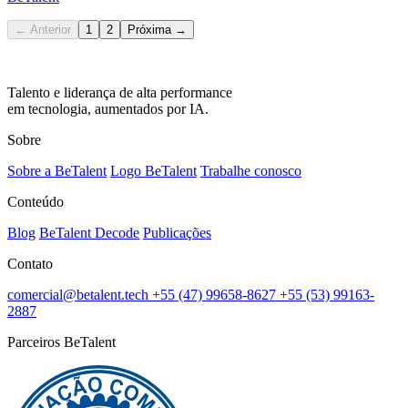
← Anterior
1
2
Próxima →
Talento e liderança de alta performance
em tecnologia, aumentados por IA.
Sobre
Sobre a BeTalent
Logo BeTalent
Trabalhe conosco
Conteúdo
Blog
BeTalent Decode
Publicações
Contato
comercial@betalent.tech
+55 (47) 99658-8627
+55 (53) 99163-
2887
Parceiros BeTalent