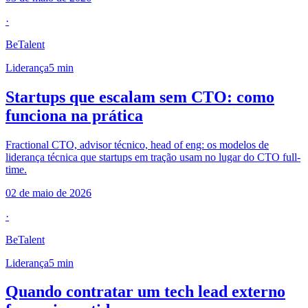
·
BeTalent
Liderança
5
min
Startups que escalam sem CTO: como
funciona na prática
Fractional CTO, advisor técnico, head of eng: os modelos de
liderança técnica que startups em tração usam no lugar do CTO full-
time.
02 de maio de 2026
·
BeTalent
Liderança
5
min
Quando contratar um tech lead externo