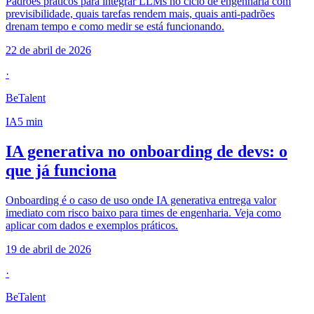
Padrões práticos para integrar LLMs no ciclo de engenharia com
previsibilidade, quais tarefas rendem mais, quais anti-padrões
drenam tempo e como medir se está funcionando.
22 de abril de 2026
·
BeTalent
IA
5
min
IA generativa no onboarding de devs: o
que já funciona
Onboarding é o caso de uso onde IA generativa entrega valor
imediato com risco baixo para times de engenharia. Veja como
aplicar com dados e exemplos práticos.
19 de abril de 2026
·
BeTalent