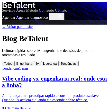
Serviços
Áreas
Método
Conteúdo
Contato
Agendar
Agendar diagnóstico
Serviços
Áreas
Método
Conteúdo
Contato
← Voltar para o site
Blog BeTalent
Leituras rápidas sobre IA, engenharia e decisões de produto
orientadas a resultado.
Todos
Engenharia
IA
Liderança
Tendências
Tendências
5
min
Vibe coding vs. engenharia real: onde está
a linha?
A diferença entre prototipar rápido e construir produto escalável.
Quando IA acelera e quando ela esconde débito técnico.
03 de maio de 2026