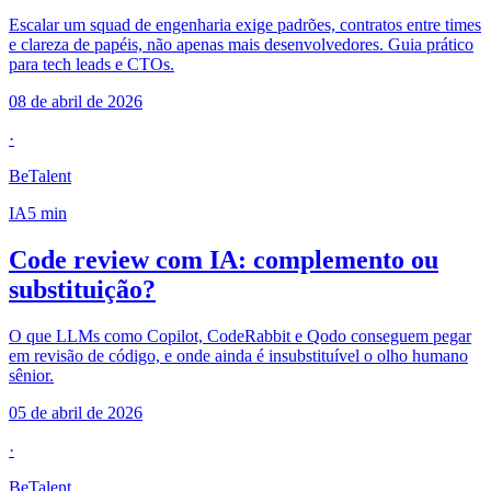
Escalar um squad de engenharia exige padrões, contratos entre times
e clareza de papéis, não apenas mais desenvolvedores. Guia prático
para tech leads e CTOs.
08 de abril de 2026
·
BeTalent
IA
5
min
Code review com IA: complemento ou
substituição?
O que LLMs como Copilot, CodeRabbit e Qodo conseguem pegar
em revisão de código, e onde ainda é insubstituível o olho humano
sênior.
05 de abril de 2026
·
BeTalent