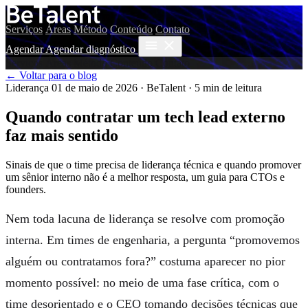
Serviços
Áreas
Método
Conteúdo
Contato
Agendar
Agendar diagnóstico
Serviços
Áreas
Método
Conteúdo
Contato
← Voltar para o blog
Liderança
01 de maio de 2026
·
BeTalent
·
5 min de leitura
Quando contratar um tech lead externo
faz mais sentido
Sinais de que o time precisa de liderança técnica e quando promover
um sênior interno não é a melhor resposta, um guia para CTOs e
founders.
Nem toda lacuna de liderança se resolve com promoção
interna. Em times de engenharia, a pergunta “promovemos
alguém ou contratamos fora?” costuma aparecer no pior
momento possível: no meio de uma fase crítica, com o
time desorientado e o CEO tomando decisões técnicas que